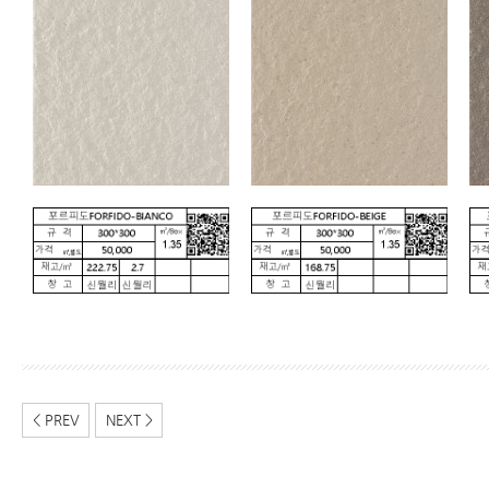
< PREV
NEXT >